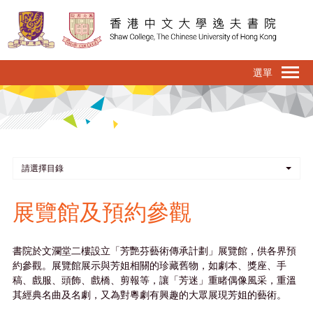
移
至
主
內
To
容
na
請選擇目錄
展覽館及預約參觀
書院於文瀾堂二樓設立「芳艷芬藝術傳承計劃」展覽館，供各界預
約參觀。展覽館展示與芳姐相關的珍藏舊物，如劇本、獎座、手
稿、戲服、頭飾、戲橋、剪報等，讓「芳迷」重睹偶像風采，重溫
其經典名曲及名劇，又為對粵劇有興趣的大眾展現芳姐的藝術。