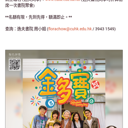
席一次書院聚會)
**
名額有限，先到先得，額滿即止。
**
查詢：逸夫書院
周小姐
(
florachow@cuhk.edu.hk
/ 3943 1549)