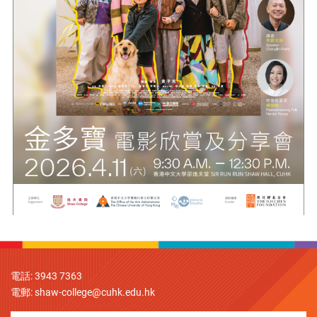
電話: 3943 7363
電郵:
shaw-college@cuhk.edu.hk