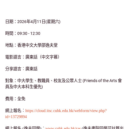
日期：
2026
年
4
月
11
日
(
星期六
)
時間：
09:30 - 12:30
地點：香港中文大學邵逸夫堂
電影語言：廣東話（中文字幕）
分享語言︰廣東話
對象：中大學生、教職員、校友及公眾人士
(Friends of the Arts
會
員及中大本科生優先
)
費用：全免
網上報名︰
https://cloud.itsc.cuhk.edu.hk/webform/view.php?
id=13729894
網上報名 (逸夫同學)︰
www.cuhk.edu.hk/ras
(逸夫書院同學可計算出