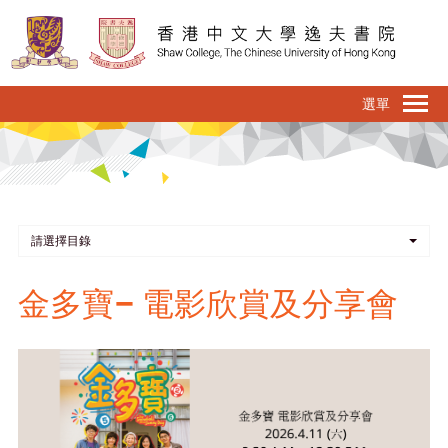
移
至
主
內
To
容
na
請選擇目錄
金多寶– 電影欣賞及分享會