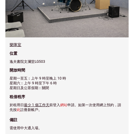
樂隊室
位置
逸夫書院文瀾堂LG503
開放時間
星期一至五︰上午 9 時至晚上 10 時
星期六︰上午 9 時至下午 6 時
星期日及公眾假期︰關閉
租借程序
於租用日
最少 1 個工作天
前登入
網站
申請。如第一次使用網上預約，請
先按
此
註冊新帳戶。
備註
需使用中大通入場。