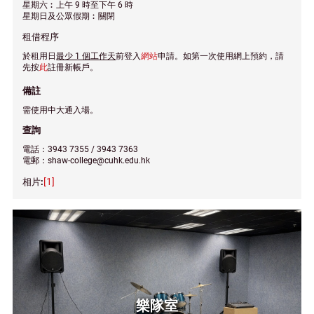
星期六︰上午 9 時至下午 6 時
星期日及公眾假期︰關閉
租借程序
於租用日
最少 1 個工作天
前登入
網站
申請。如第一次使用網上預約，請
先按
此
註冊新帳戶。
備註
需使用中大通入場。
查詢
電話：3943 7355 / 3943 7363
電郵：shaw-college@cuhk.edu.hk
[1]
樂隊室