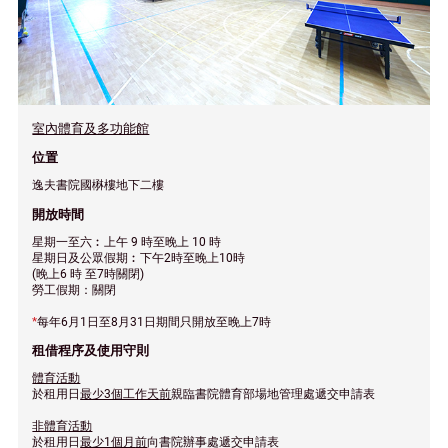
室內體育及多功能館
位置
逸夫書院國楙樓地下二樓
開放時間
星期一至六︰上午 9 時至晚上 10 時
星期日及公眾假期︰下午2時至晚上10時
(晚上6 時 至7時關閉)
勞工假期：關閉
*
每年6月1日至8月31日期間只開放至晚上7時
租借程序及使用守則
體育活動
於租用日
最少3個工作天
前
親臨書院體育部場地管理處遞交申請表
非體育活動
於租用日
最少1個月
前
向書院辦事處遞交申請表