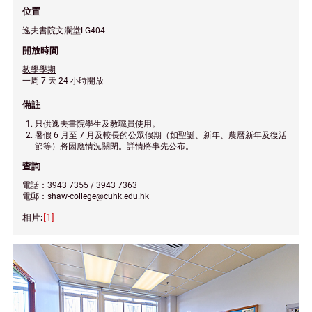
位置
逸夫書院文瀾堂LG404
開放時間
教學學期
一周 7 天 24 小時開放
備註
只供逸夫書院學生及教職員使用。
暑假 6 月至 7 月及較長的公眾假期（如聖誕、新年、農曆新年及復活
節等）將因應情況關閉。詳情將事先公布。
查詢
電話：3943 7355 / 3943 7363
電郵：shaw-college@cuhk.edu.hk
[1]