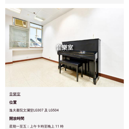
音樂室
音樂室
位置
逸夫書院文瀾堂LG307 及 LG504
開放時間
星期一至五︰上午 9 時至晚上 11 時