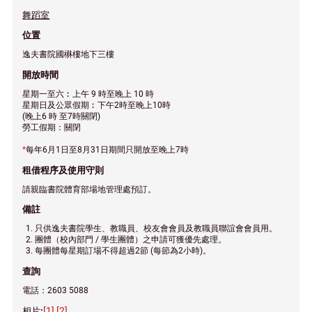
舞蹈室
位置
逸夫書院國楙樓地下三樓
開放時間
星期一至六︰上午 9 時至晚上 10 時
星期日及公眾假期︰下午2時至晚上10時
(晚上6 時 至7時關閉)
勞工假期：關閉
*
每年6月1日至8月31日期間只開放至晚上7時
租借程序及使用守則
請親臨書院體育部場地管理處預訂。
備註
只供逸夫書院學生、教職員、校友會會員及教職員聯誼會會員用。
團體（校內部門 / 學生團體）之申請可獲優先處理。
每團體每星期訂場不得超過2節 (每節為2小時)。
查詢
電話：2603 5088
[1]
[2]