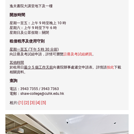
逸夫書院大講堂地下及一樓
開放時間
星期一至五︰上午 9 時至晚上 10 時
星期六︰上午 9 時至下午 6 時
星期日及公眾假期︰關閉
租借程序及使用守則
星期一至五 (下午 5 時 30 分前)
向註冊及考試組申請，詳情可瀏覽
註冊及考試組網頁
。
其他時間
於租用日
最少 5 個工作天前
向書院辦事處遞交申請表。詳情請
按此
下載
相關資料。
查詢
電話：3943 7355 / 3943 7363
電郵：shaw-college@cuhk.edu.hk
[1]
[2]
[3]
[4]
[5]