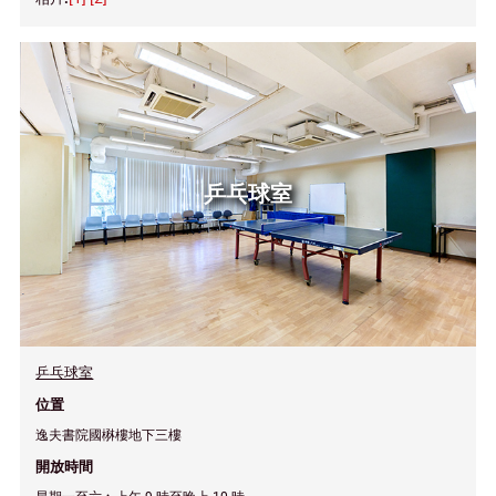
乒乓球室
乒乓球室
位置
逸夫書院國楙樓地下三樓
開放時間