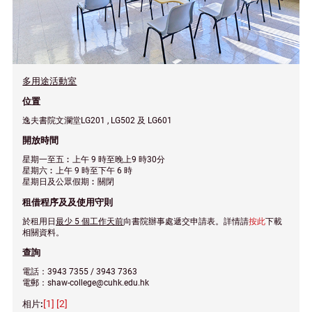
多用途活動室
位置
逸夫書院文瀾堂LG201 , LG502 及 LG601
開放時間
星期一至五︰上午 9 時至晚上9 時30分
星期六︰上午 9 時至下午 6 時
星期日及公眾假期︰關閉
租借程序及及使用守則
於租用日
最少 5 個工作天前
向書院辦事處遞交申請表。詳情請
按此
下載
相關資料。
查詢
電話：3943 7355 / 3943 7363
電郵：shaw-college@cuhk.edu.hk
[1]
[2]