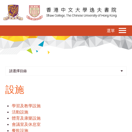
移
至
主
內
To
容
na
請選擇目錄
設施
學習及教學設施
活動設施
體育及康樂設施
會議室及休息室
餐飲設施