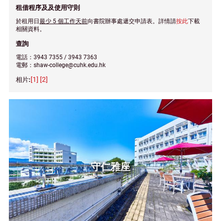
租借程序及及使用守則
於租用日
最少 5 個工作天
前
向書院辦事處遞交申請表。詳情請
按此
下載
相關資料。
查詢
電話：3943 7355 / 3943 7363
電郵：shaw-college@cuhk.edu.hk
[1]
[2]
守仁雅座