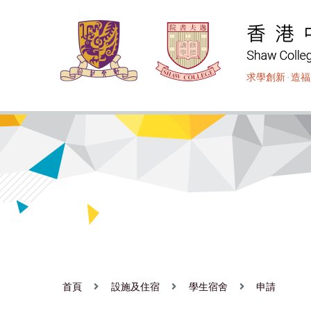
移
至
主
內
求學創新
‧
造福
容
首頁
設施及住宿
學生宿舍
申請