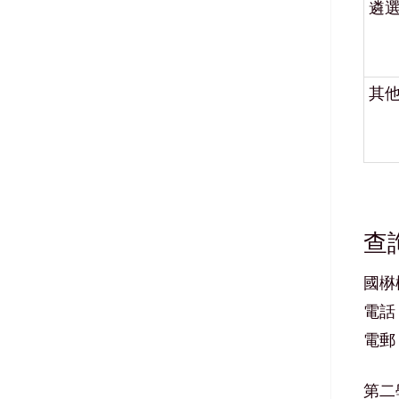
遴
其
查
國楙
電話：
電郵：s
第二