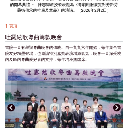
的開幕典禮上，陳志輝教授發表題為《粵劇戲服展覽對芳艷芬
藝術傳承的推廣及意義》的演講。（2026年2月2日）
頁頂
吐露絃歌粵曲籌款晚會
書院一直有舉辦粵曲晚會的傳統。自一九九六年開始，每年集合書
院友好粉墨登場，也邀請特別嘉賓表演增添氣氛，晚會一直深受校
內及區內粵曲愛好者的支持，每年均座無虛席。
上
下
一
一
頁
頁