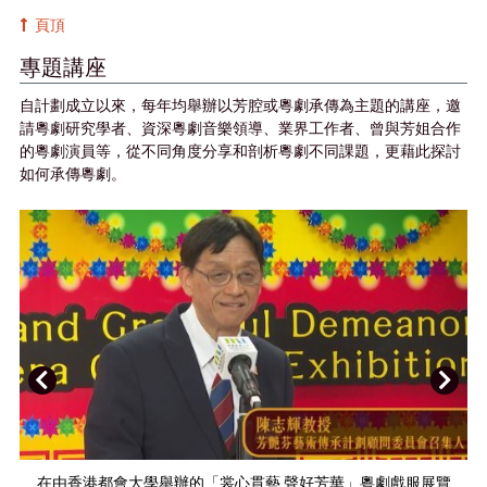
頁頂
專題講座
自計劃成立以來，每年均舉辦以芳腔或粵劇承傳為主題的講座，邀
請粵劇研究學者、資深粵劇音樂領導、業界工作者、曾與芳姐合作
的粵劇演員等，從不同角度分享和剖析粵劇不同課題，更藉此探討
如何承傳粵劇。
上
下
一
一
頁
頁
在由香港都會大學舉辦的「裳心貫藝 聲好芳華」粵劇戲服展覽