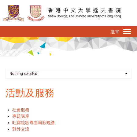
移
至
主
內
To
容
na
Nothing selected
活動及服務
社會服務
專題講座
吐露絃歌粵曲籌款晚會
對外交流