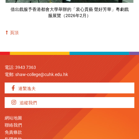
借出戲服予香港都會大學舉辦的「裳心貫藝 聲好芳華」粵劇戲
服展覽（2026年2月）
頁頂
電話: 3943 7363
電郵:
shaw-college@cuhk.edu.hk
連繫逸夫
追縱我們
網站地圖
聯絡我們
免責條款