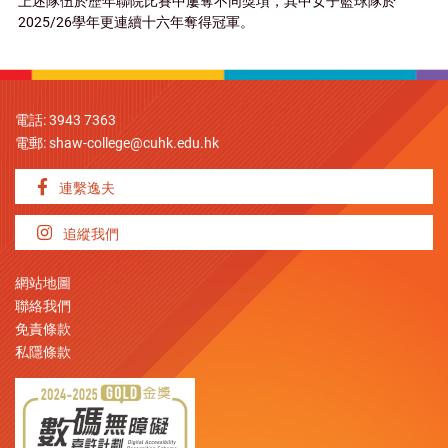
上述隊伍於歷年聯院比賽中屢奪不同獎項，其中女子籃球隊於
2025/26學年更連續十六年奪得冠軍。
電話: 3943 7363
電郵:
shaw-college@cuhk.edu.hk
連繫逸夫
追縱我們
網站地圖
聯絡我們
免責條款
私隱條款