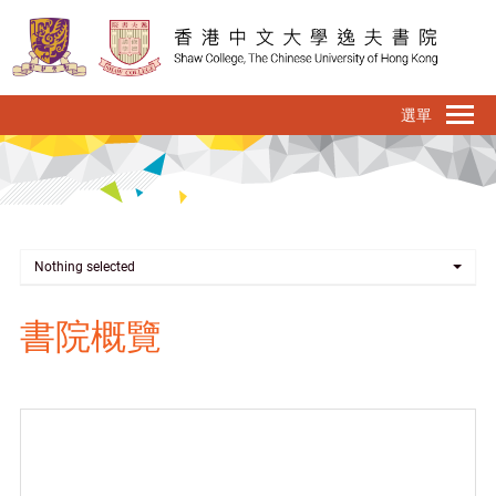
移
至
主
內
To
容
na
Nothing selected
書院概覽