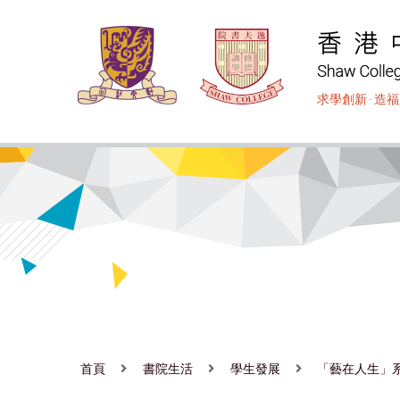
移
至
主
內
求學創新
‧
造福
容
首頁
書院生活
學生發展
「藝在人生」