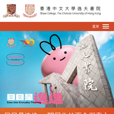
移
至
主
內
To
容
na