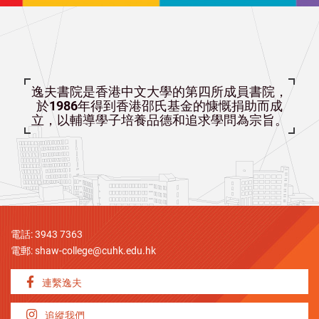
逸夫書院是香港中文大學的第四所成員書院，
於1986年得到香港邵氏基金的慷慨捐助而成
立，以輔導學子培養品德和追求學問為宗旨。
電話: 3943 7363
電郵:
shaw-college@cuhk.edu.hk
連繫逸夫
追縱我們