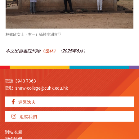
林敏欣女士（右一）攝於非洲肯亞
本文出自書院刊物
《逸林》
（2025年6月）
電話: 3943 7363
電郵:
shaw-college@cuhk.edu.hk
連繫逸夫
追縱我們
網站地圖