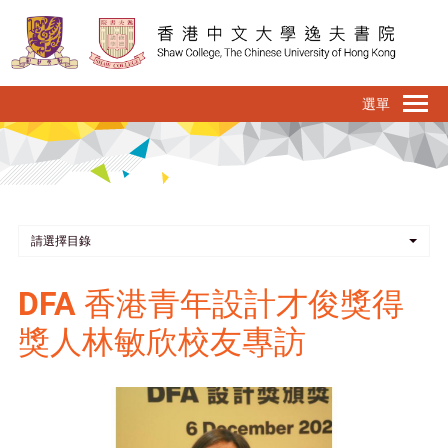
移
至
主
內
To
容
na
請選擇目錄
DFA 香港青年設計才俊獎得
獎人林敏欣校友專訪