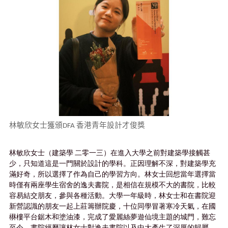
林敏欣女士獲頒
香港青年設計才俊獎
DFA
林敏欣女士（建築學 二零一三）在進入大學之前對建築學接觸甚
少，只知道這是一門關於設計的學科。正因理解不深，對建築學充
滿好奇，所以選擇了作為自己的學習方向。林女士回想當年選擇當
時僅有兩座學生宿舍的逸夫書院，是相信在規模不大的書院，比較
容易結交朋友，參與各種活動。大學一年級時，林女士和在書院迎
新營認識的朋友一起上莊籌辦院慶，十位同學冒著寒冷天氣，在國
楙樓平台鋸木和塗油漆，完成了愛麗絲夢遊仙境主題的城門，難忘
至今。書院經歷讓林女士對逸夫書院以及中大產生了深厚的歸屬