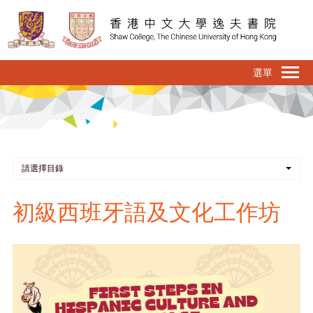
移
至
主
內
To
容
na
請選擇目錄
初級西班牙語及文化工作坊