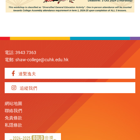
電話: 3943 7363
電郵:
shaw-college@cuhk.edu.hk
連繫逸夫
追縱我們
網站地圖
聯絡我們
免責條款
私隱條款