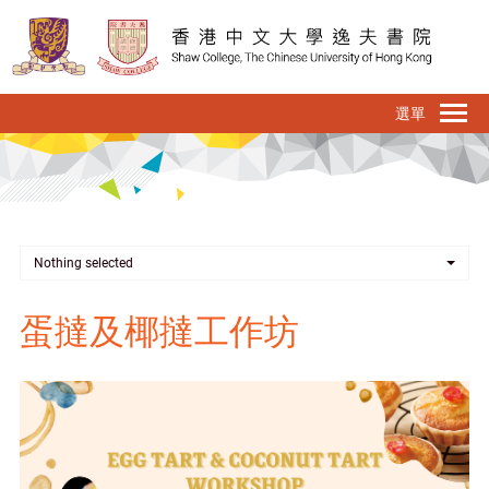
移
至
主
內
To
容
na
Nothing selected
蛋撻及椰撻工作坊