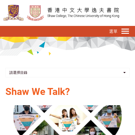
移
至
主
內
To
容
na
請選擇目錄
Shaw We Talk?