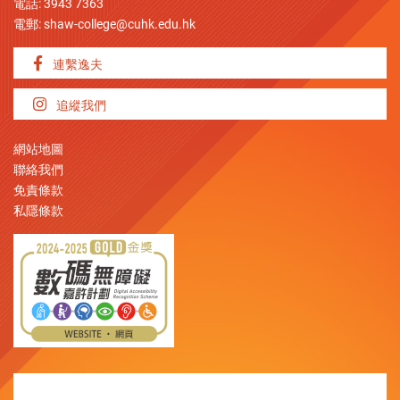
電話: 3943 7363
電郵:
shaw-college@cuhk.edu.hk
連繫逸夫
追縱我們
網站地圖
聯絡我們
免責條款
私隱條款